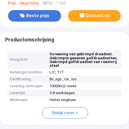
Prijs：Negotiate
MOQ：1 m2
Beste prijs
Contact nu
Productomschrijving
,
Screening van gekrimpd draadnet
,
Gekrimpte geweven golfdraadnetten
Hoog licht
Gekrimpd golfdraadnet van roestvrij
staal
Betalingscondities
L/C, T/T
Certificering
Bv ,sgs , ce , Iso
Levering vermogen
10000m2/ week
Levertijd
5-8 werkdagen
Merknaam
Hebei xingkuan
Bekijk meer