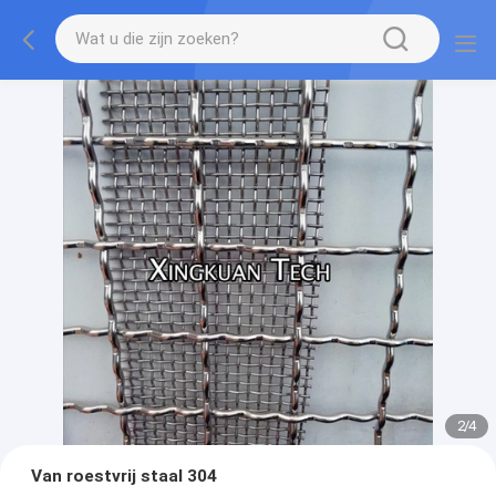
2
/
4
Van roestvrij staal 304