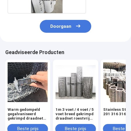
Doorgaan
Geadviseerde Producten
Warm gedompeld
1m 3 voet / 4 voet / 5
Stainless Stee
gegalvaniseerd
voet breed gekrimpd
201 316 316L
gekrimpd draadnet
draadnet roestvrij
30 mm opening voor
staal 201 304 316
bakstenen fabriek
316L
Beste prijs
Beste prijs
Beste pri